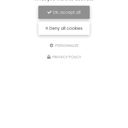
OK, accept all
Deny all cookies
PERSONALIZE
PRIVACY POLICY
Carrossier peintre à Saint-Paul
31 avenue du Grand Piton- Cambaie
97460 SAINT PAUL
06 92 17 05 87
Lundi au vendredi :
7h30 - 12h / 13h30 - 16h