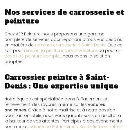
Nos services de carrosserie et
peinture
Chez AER Peinture, nous proposons une gamme
complète de services pour répondre à tous vos besoins
en matière de
peinture carrosserie à Saint-Denis
. Que ce
soit pour
renover la peinture de votre voiture
ou pour un
travail de peinture complet
, nous avons la solution
adaptée.
Carrossier peintre à Saint-
Denis : Une expertise unique
Notre équipe est spécialisée dans l'effacement et
l'enlèvement des rayures, même sur les
voitures
anciennes
. Grâce à notre maîtrise et à notre passion
pour l'automobile, nous vous garantissons un résultat à
la hauteur de vos attentes. Participez à des événements
comme la
Journée du Patrimoine à Saint-Pierre et Entre-