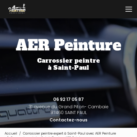
Aller
au
contenu
principal
Carrossier peintre
à Saint-Paul
06 92 17 05 87
31 avenue du Grand Piton- Cambaie
97460 SAINT PAUL
Contactez-nous
Accueil
Carrossier peintre expert à Saint-Paul avec AER Peinture