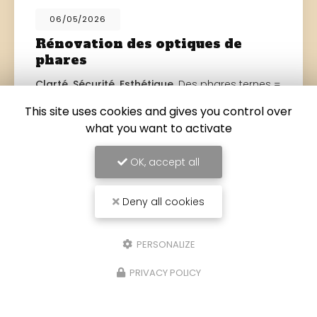
06/05/2026
Rénovation des optiques de
phares
Clarté. Sécurité. Esthétique.
Des phares ternes =
visibilité réduite Redonnez-leur leur
This site uses cookies and gives you control over
transparence d'origine Meilleure vision de nuit
Effet comme neuf Evitez la contre-visite au…
what you want to activate
Toute l'actualité
OK, accept all
Deny all cookies
PERSONALIZE
PRIVACY POLICY