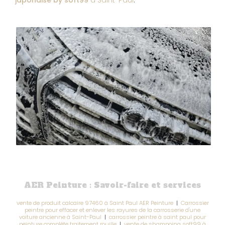
japonaise by soft99
à Saint-Paul
.
AER Peinture : Savoir-faire et services
vente de produit calcaire 97460 à Saint Paul AER Peinture
|
Carrossier
peintre pour effacer et enlever les rayures de la carrosserie d'une
voiture ancienne à Saint-Paul
|
carrossier peintre à saint paul pour
peinture complète traitement rouille
|
vente de shampoing soft99 à