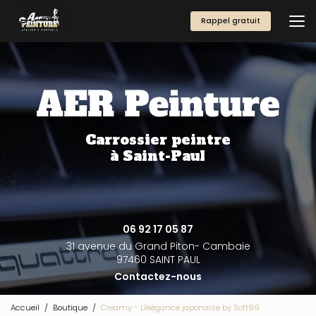
Aller
au
Rappel gratuit
contenu
principal
Carrossier peintre
à Saint-Paul
06 92 17 05 87
31 avenue du Grand Piton- Cambaie
97460 SAINT PAUL
Contactez-nous
Accueil
Boutique
Creamy - L'élégance japonaise by Soft99