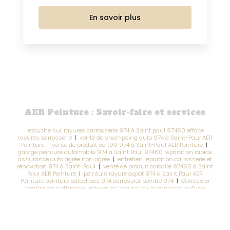
En savoir plus
AER Peinture : Savoir-faire et services
retouche sur rayures carrosserie 974 à Saint paul 97460 efface
rayures carrosserie
|
vente de shampoing auto 974 à Saint-Paul AER
Peinture
|
vente de produit soft99 974 à Saint-Paul AER Peinture
|
garage peinture automobile 974 à Saint Paul 97460 réparation rapide
assurance auto agrée non agrée
|
entretien réparation carrosserie et
rénovation 974 à Saint-Paul
|
vente de produit calcaire 97460 à Saint
Paul AER Peinture
|
peinture rayure capot 974 à Saint Paul AER
Peinture peinture parechocs 974 carrossier peintre 974
|
Carrossier
peintre pour effacer et enlever les rayures de la carrosserie d'une
voiture ancienne à Saint-Paul
|
carrossier peintre à saint paul pour
peinture complète traitement rouille
|
peinture carrosserie à Saint Paul
aer peinture cambaie
|
garage à Saint Paul 974 pour réparation
carrosserie avec prise en charge assurance
|
Prise en charge
assurance auto 974 à Saint-Paul AER Peinture
|
vente de shampoing