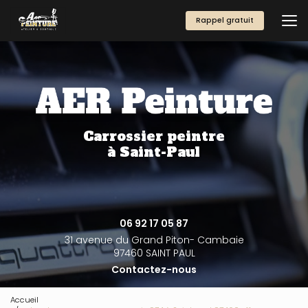
Aller
au
Rappel gratuit
contenu
principal
Carrossier peintre
à Saint-Paul
06 92 17 05 87
31 avenue du Grand Piton- Cambaie
97460 SAINT PAUL
Contactez-nous
Accueil