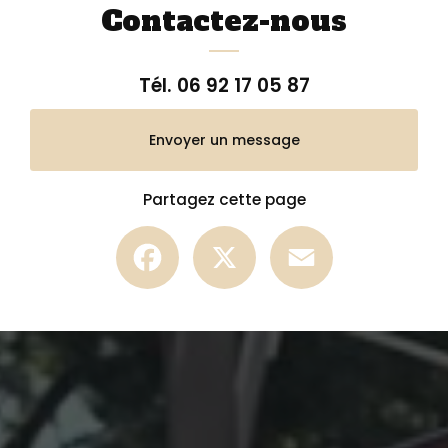
soft99 à Saint-Paul 974 AER Peinture
|
réparation rapide carrosserie
Contactez-nous
974 à Saint Paul 97460 voiture location rayures carrosserie rayures
pare-chocs
Tél.
06 92 17 05 87
Envoyer un message
Partagez cette page
Facebook
X
Email