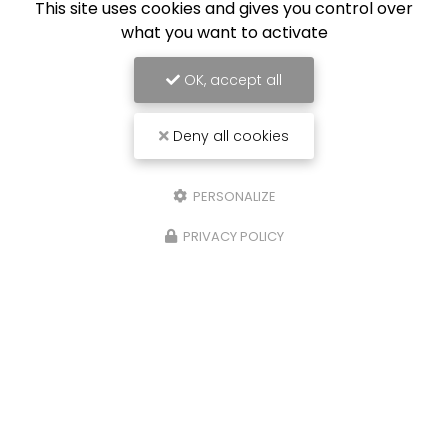
This site uses cookies and gives you control over
what you want to activate
OK, accept all
Deny all cookies
PERSONALIZE
06/05/2026
PRIVACY POLICY
des optiques de
Noir intense
Un capot terni ou
inaperçu. Redonne
sthétique.
Des phares ternes =
avec une peinture 
Redonnez-leur leur
Votre
Carrossier p
gine Meilleure vision de nuit
vitez la contre-visite au…
To
ute l'actualité