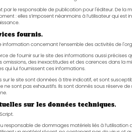
 responsable de publication pour l'éditeur. De la même façon, les mentions 
mposent néanmoins à l’utilisateur qui est invité à s’y référer le plus souvent
aissance.
vices fournis.
rnir sur le site des informations aussi précises que possible. Toutefois, i
es inexactitudes et des carences dans la mise à jour, qu’elles soient de son
es qui lui fournissent ces informations.
e sont données à titre indicatif, et sont susceptibles d’évoluer. Par ailleur
 exhaustifs. Ils sont donnés sous réserve de modifications ayant été
gne.
tuelles sur les données techniques.
Script.
le de dommages matériels liés à l’utilisation du site. De plus, l’utilisateur du 
iel récent, ne contenant pas de virus et avec un navigateur de dernière