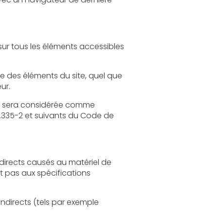
quel que
on écrite préalable de l'éditeur.
e comme
 du Code de
tériel de
els par exemple