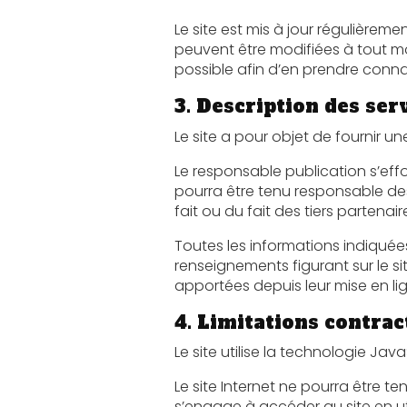
Le site est mis à jour régulièrement par le
peuvent être modifiées à tout moment : elles s’i
possible afin d’en prendre conn
3. Description des ser
Le responsable publication s’efforce de fou
pourra être tenu responsable des omissions, d
fait ou du fait des tiers partenair
Toutes les informations indiquées sur le sit
renseignements figurant sur le site ne sont pas
apportées depuis leur mise en li
4. Limitations contrac
Le site utilise la technologie Java
Le site Internet ne pourra être tenu responsab
s’engage à accéder au site en utilisant un matér