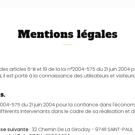
Mentions légales
les 6-III et 19 de la loi n°2004-575 du 21 juin 2004 pour la Confiance
rté à la connaissance des utilisateurs et visiteurs du site les présentes mention
s.
5 du 21 juin 2004 pour la confiance dans l'économie numérique, il est précisé 
utilisateurs du site l'identité des différents intervenants dan
sse suivante
: 32 Chemin De La Giroday - 97411 SAINT-PAUL