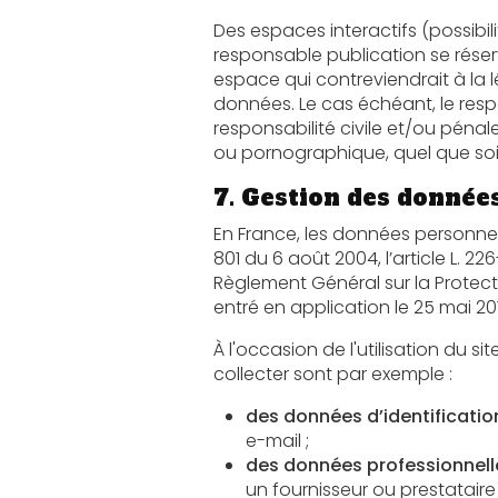
Des espaces interactifs (possibilité de poser des
responsable publication se réserve le droit de supprim
espace qui contreviendrait à la législation applicable en Fra
données. Le cas échéant, le responsable publication se réserve 
responsabilité civile et/ou pénale de l’utilisateur, notamment en cas de message à 
7. Gestion des donnée
En France, les données personnelles sont
801 du 6 août 2004, l’article L. 226-13 du Co
Règlement Général sur la Protection des Donn
entré en application le 25 mai 20
À l'occasion de l'utilisation du site, peuve
collecter sont par exemple :
des données d’identificatio
e-mail ;
des données professionnell
un fournisseur ou prestataire