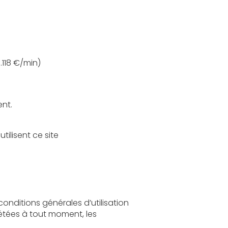
: 08 203 203 63 n° indigo (0.118 €/min)
ent.
Sont considérés comme utilisateurs tous les internautes qui naviguent, lisent, visionnent et utilisent ce site