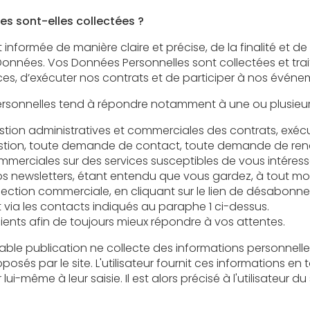
es sont-elles collectées ?
manière claire et précise, de la finalité et de l’objectif recherché par la
 Données Personnelles sont collectées et traitées afin de vous permettre de
bénéficier de nos offres de services, d’exécuter nos contrats et
estion, toute demande de contact, toute demande de ren
es sur des services susceptibles de vous intéresser, la participation
sletters, étant entendu que vous gardez, à tout moment, la possibilité
n commerciale, en cliquant sur le lien de désabonnement figurant dans
via les contacts indiqués au paraphe 1 ci-dessus.
clients afin de toujours mieux répondre à vos attentes.
tion ne collecte des informations personnelles relatives à l'utilisateur que p
utilisateur fournit ces informations en toute connaissance de cause,
lors précisé à l'utilisateur du site l’obligation ou non de fournir