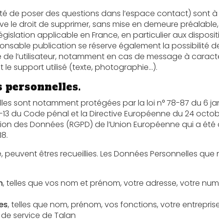
 questions dans l’espace contact) sont à la disposition des utilisateurs. Le
er, sans mise en demeure préalable, tout contenu déposé dans cet
nce, en particulier aux dispositions relatives à la protection des
également la possibilité de mettre en cause la
caractère raciste, injurieux, diffamant,
ou pornographique, quel que soit le support utilisé (texte, photographie…).
s personnelles.
 notamment protégées par la loi n° 78-87 du 6 janvier 1978 modifiée, la 
de pénal et la Directive Européenne du 24 octobre 1995 ; ainsi que par le
ées (RGPD) de l’Union Européenne qui a été adopté le 14 avril 2016 et est
18.
nt êtres recueillies. Les Données Personnelles que nous sommes susceptibles de
n
, telles que vos nom et prénom, votre adresse, votre numéro de téléphone, votre adresse
es
, telles que nom, prénom, vos fonctions, votre entreprise d’appartenance, si vous êtes
 de service de Talan