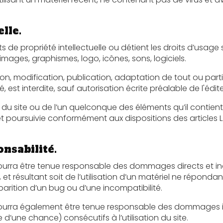
elle.
lectuelle ou détient les droits d’usage sur tous les éléments accessibles
sur le site, notamment les textes, images, graphismes, logo, icônes, sons, logiciels.
ication, publication, adaptation de tout ou partie des éléments du site, 
soit le moyen ou le procédé utilisé, est interdite, sauf autorisati
te ou de l’un quelconque des éléments qu’il contient sera considéré
suivie conformément aux dispositions des articles L.335-2 et suivants
onsabilité.
tre tenue responsable des dommages directs et indirects causés au ma
nt soit de l’utilisation d’un matériel ne répondant pas aux spécifications
pparition d’un bug ou d’une incompatibilité.
ra également être tenue responsable des dommages indirects (t
’une chance) consécutifs à l’utilisation du site.