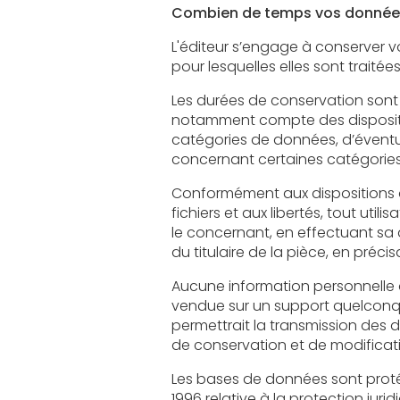
Combien de temps vos données
L'éditeur s’engage à conserver vos données
pour lesquelles elles sont traitées
Les durées de conservation sont définie
notamment compte des dispositions légales ap
catégories de données, d’éventuels délais de
concernant certaines catégorie
Conformément aux dispositions des articles 3
fichiers et aux libertés, tout utilisateur dispose d’un droit
le concernant, en effectuant sa demande écrite et signée, accomp
Aucune information personnelle de l'utilisateu
vendue sur un support quelconque à des tiers. Seu
permettrait la transmission des dites informations à l
Les bases de données sont protégées par les
1996 relative à la protection jur