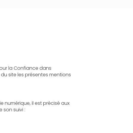
 dans
s
aux
s le cadre de sa réalisation et de son suivi :