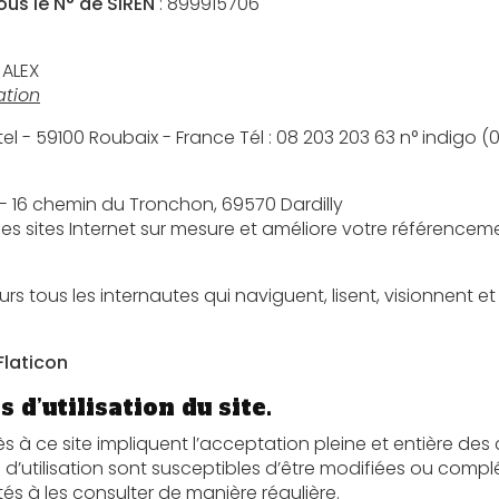
us le N° de SIREN
: 899915706
 ALEX
ation
: OVH 140 Quai du Sartel - 59100 Roubaix - France Tél 
 - 16 chemin du Tronchon, 69570 Dardilly
 des sites Internet sur mesure et améliore votre référencem
Flaticon
 d’utilisation du site.
e impliquent l’acceptation pleine et entière des conditions générales d’utilisation
usceptibles d’être modifiées ou complétées à tout moment, les
utilisateurs du site sont donc invités à les consulter de manière régulière.