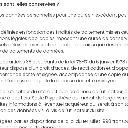
 sont-elles conservées ?
 personnelles pour une durée n'excédant pas celle nécessaire aux finalités
.
s en fonction des finalités de traitement mis en œuvre par l'éditeur e
plicables imposant une durée de conservation précise pour certaines
 prescription applicables ainsi que des recommandations de la CNIL
s de traitements de données.
8 et suivants de la loi 78-17 du 6 janvier 1978 relative à l’informatique, aux
 d’accès, de rectification et d’opposition aux données personnelles
agnée d’une copie du titre d’identité avec signature
du titulaire de la pièce, en précisant l’adresse à laquelle la réponse doit être envoyée.
r du site n'est publiée à l'insu de l'utilisateur, échangée, transférée, cédée ou
le l'hypothèse du rachat de l'organisme bénéficiaire et de ses droits
'éventuel acquéreur qui serait à son tour tenu de la même obligation
de conservation et de modification des données vis-à-vis de l'utilisateur du site.
 dispositions de la loi du 1er juillet 1998 transposant la directive 96/9 du
idique des bases de données.