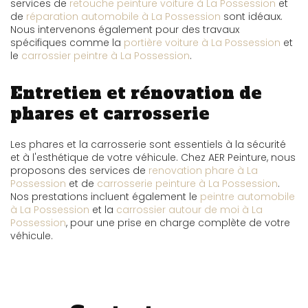
services de
retouche peinture voiture à La Possession
et
de
réparation automobile à La Possession
sont idéaux.
Nous intervenons également pour des travaux
spécifiques comme la
portière voiture à La Possession
et
le
carrossier peintre à La Possession
.
Entretien et rénovation de
phares et carrosserie
Les phares et la carrosserie sont essentiels à la sécurité
et à l'esthétique de votre véhicule. Chez AER Peinture, nous
proposons des services de
renovation phare à La
Possession
et de
carrosserie peinture à La Possession
.
Nos prestations incluent également le
peintre automobile
à La Possession
et la
carrossier autour de moi à La
Possession
, pour une prise en charge complète de votre
véhicule.