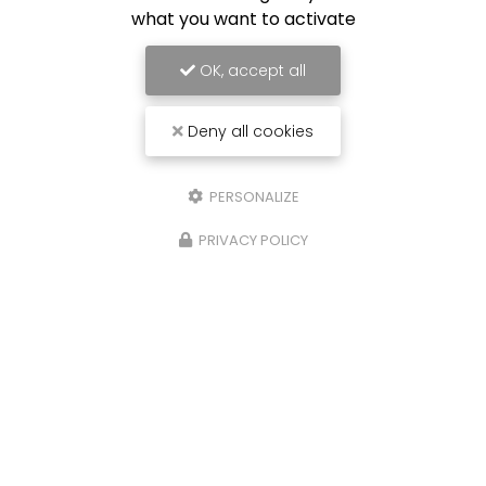
what you want to activate
OK, accept all
Deny all cookies
PERSONALIZE
PRIVACY POLICY
Carrossier peintre à Saint-Paul
31 avenue du Grand Piton- Cambaie
97460 SAINT PAUL
06 92 17 05 87