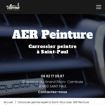
Aller
au
contenu
principal
Carrossier peintre
à Saint-Paul
06 92 17 05 87
31 avenue du Grand Piton- Cambaie
97460 SAINT PAUL
Contactez-nous
Accueil
Carrossier peintre expert à Saint-Paul avec AER Peinture