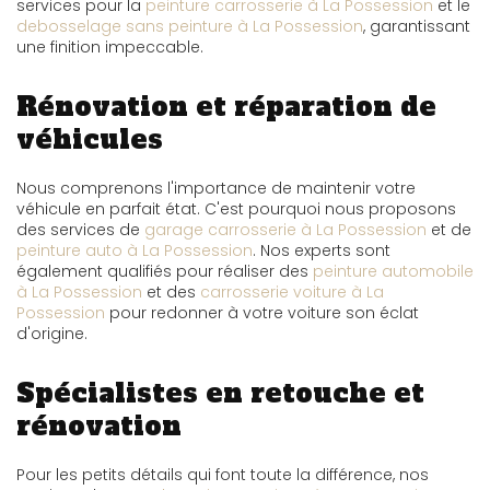
services pour la
peinture carrosserie à La Possession
et le
debosselage sans peinture à La Possession
, garantissant
une finition impeccable.
Rénovation et réparation de
véhicules
Nous comprenons l'importance de maintenir votre
véhicule en parfait état. C'est pourquoi nous proposons
des services de
garage carrosserie à La Possession
et de
peinture auto à La Possession
. Nos experts sont
également qualifiés pour réaliser des
peinture automobile
à La Possession
et des
carrosserie voiture à La
Possession
pour redonner à votre voiture son éclat
d'origine.
Spécialistes en retouche et
rénovation
Pour les petits détails qui font toute la différence, nos