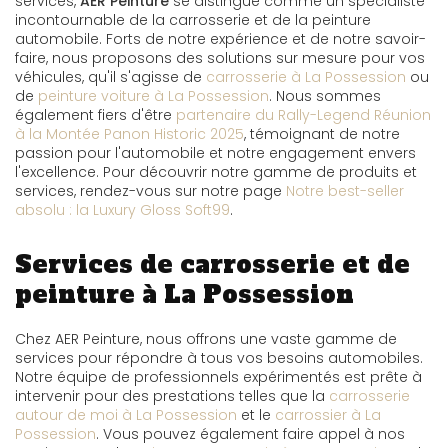
services,
AER Peinture
se distingue comme un spécialiste
incontournable de la carrosserie et de la peinture
automobile. Forts de notre expérience et de notre savoir-
faire, nous proposons des solutions sur mesure pour vos
véhicules, qu'il s'agisse de
carrosserie à La Possession
ou
de
peinture voiture à La Possession
. Nous sommes
également fiers d'être
partenaire du Rally-Legend Réunion
à la Montée Panon Historic 2025
, témoignant de notre
passion pour l'automobile et notre engagement envers
l'excellence. Pour découvrir notre gamme de produits et
services, rendez-vous sur notre page
Notre best-seller
absolu : la Luxury Gloss Soft99
.
Services de carrosserie et de
peinture à La Possession
Chez AER Peinture, nous offrons une vaste gamme de
services pour répondre à tous vos besoins automobiles.
Notre équipe de professionnels expérimentés est prête à
intervenir pour des prestations telles que la
carrosserie
autour de moi à La Possession
et le
carrossier à La
Possession
. Vous pouvez également faire appel à nos