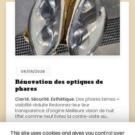
06/05/2026
Rénovation des optiques de
phares
Clarté. Sécurité. Esthétique.
Des phares ternes =
visibilité réduite Redonnez-leur leur
transparence d'origine Meilleure vision de nuit
Effet comme neuf Evitez la contre-visite au…
Toute l'actualité
This site uses cookies and gives you control over