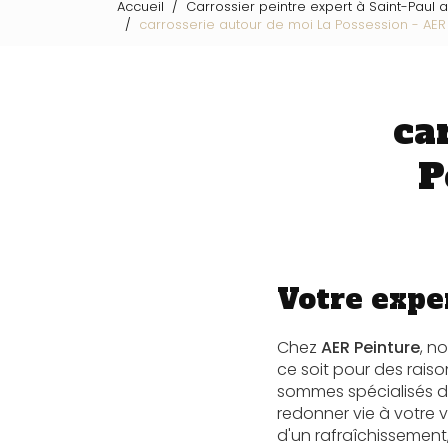
Accueil
Carrossier peintre expert à Saint-Paul 
carrosserie autour de moi La Possession - AER
ca
P
Votre exper
Chez
AER Peinture
, n
ce soit pour des raiso
sommes spécialisés d
redonner vie à votre v
d'un rafraîchissement,