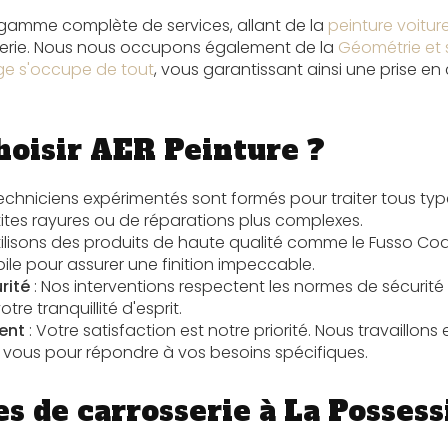
amme complète de services, allant de la
peinture voitur
serie. Nous nous occupons également de la
Géométrie et s
ge s'occupe de tout
, vous garantissant ainsi une prise e
hoisir AER Peinture ?
techniciens expérimentés sont formés pour traiter tous 
etites rayures ou de réparations plus complexes.
tilisons des produits de haute qualité comme le
Fusso Coa
ile
pour assurer une finition impeccable.
rité
: Nos interventions respectent les normes de sécurité l
tre tranquillité d'esprit.
ent
: Votre satisfaction est notre priorité. Nous travaillons 
 vous pour répondre à vos besoins spécifiques.
s de carrosserie à La Possess