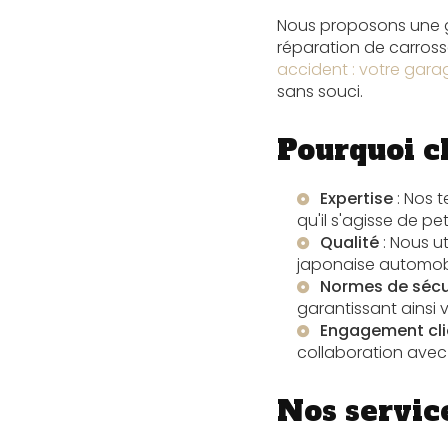
Nous proposons une g
réparation de carros
accident : votre gara
sans souci.
Pourquoi c
Expertise
: Nos 
qu'il s'agisse de p
Qualité
: Nous u
japonaise automob
Normes de sécu
garantissant ainsi vo
Engagement cli
collaboration avec
Nos service