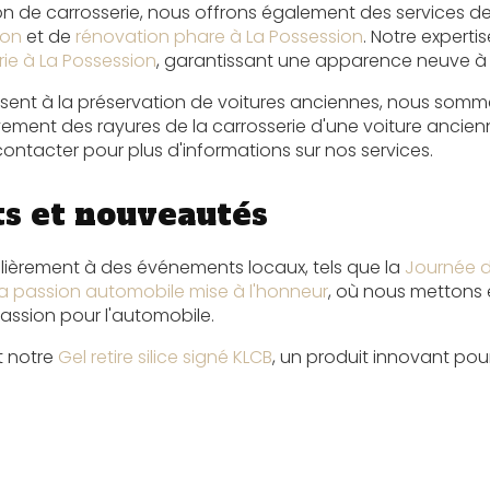
ion de carrosserie, nous offrons également des services d
ion
et de
rénovation phare à La Possession
. Notre expert
rie à La Possession
, garantissant une apparence neuve à 
essent à la préservation de voitures anciennes, nous somm
vement des rayures de la carrosserie d'une voiture ancien
ontacter pour plus d'informations sur nos services.
s et nouveautés
lièrement à des événements locaux, tels que la
Journée d
 La passion automobile mise à l'honneur
, où nous mettons 
passion pour l'automobile.
 notre
Gel retire silice signé KLCB
, un produit innovant pour