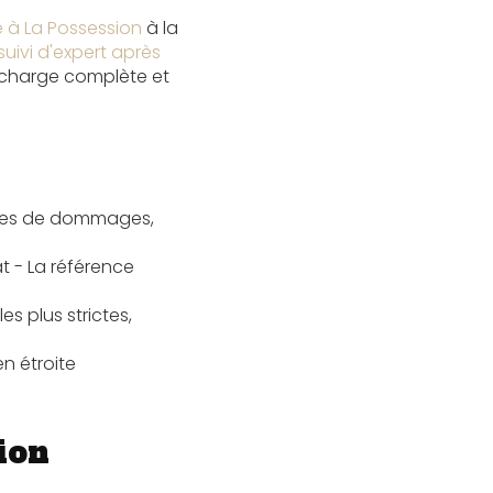
e à La Possession
à la
uivi d'expert après
n charge complète et
types de dommages,
t - La référence
es plus strictes,
en étroite
ion