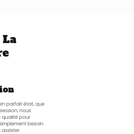
 La
re
sion
n parfait état, que
ssession, nous
e qualité pour
t simplement besoin
assister.