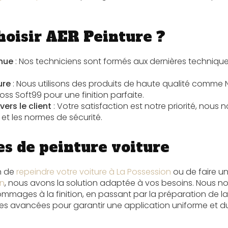
hoisir AER Peinture ?
nnue
: Nos techniciens sont formés aux dernières techniqu
ure
: Nous utilisons des produits de haute qualité comme
loss Soft99
pour une finition parfaite.
rs le client
: Votre satisfaction est notre priorité, nou
 et les normes de sécurité.
es de peinture voiture
n de
repeindre votre voiture à La Possession
ou de faire u
on
, nous avons la solution adaptée à vos besoins. Nous n
ommages à la finition, en passant par la préparation de l
ues avancées pour garantir une application uniforme et d