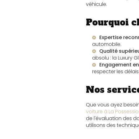
véhicule.
Pourquoi c
Expertise reco
automobile.
Qualité supérie
absolu : la Luxury G
Engagement enve
respecter les délais
Nos servic
Que vous ayez besoi
voiture à La Possessi
de l'évaluation des d
utilisons des techniq