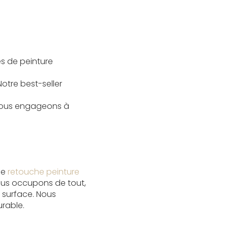
es de peinture
Notre best-seller
s nous engageons à
ne
retouche peinture
ous occupons de tout,
a surface. Nous
urable.