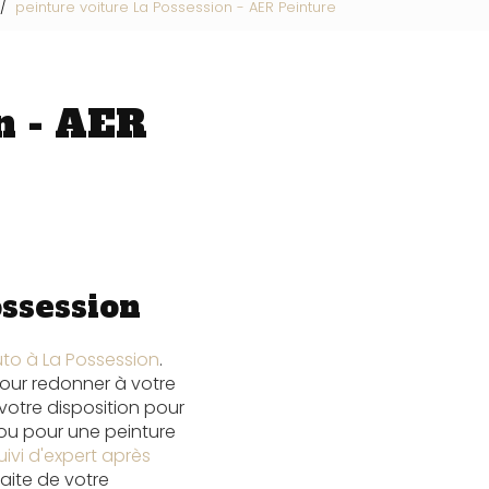
peinture voiture La Possession - AER Peinture
n - AER
ossession
uto à La Possession
.
pour redonner à votre
 votre disposition pour
 ou pour une peinture
ivi d'expert après
aite de votre