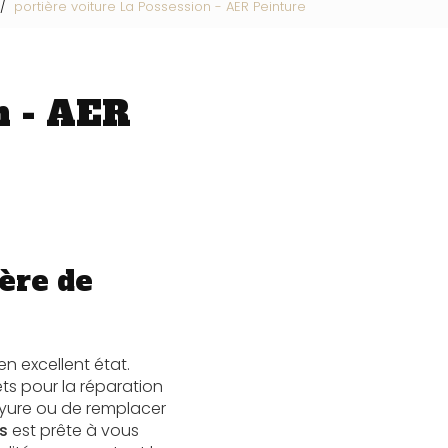
portière voiture La Possession - AER Peinture
n - AER
ère de
n excellent état.
ts pour la réparation
ayure ou de remplacer
s
est prête à vous