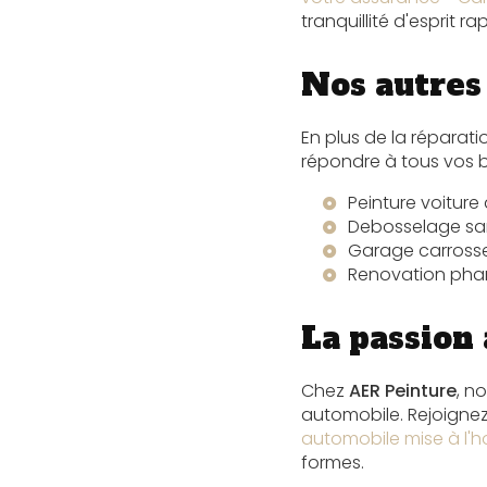
tranquillité d'esprit r
Nos autres 
En plus de la répara
répondre à tous vos 
Peinture voiture
Debosselage san
Garage carrosse
Renovation phar
La passion
Chez
AER Peinture
, n
automobile. Rejoignez
automobile mise à l'
formes.