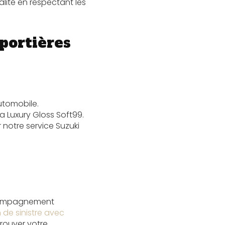
lité en respectant les
portières
utomobile.
 la Luxury Gloss Soft99
.
 notre service
Suzuki
accompagnement
 de sinistre avec
trouver votre