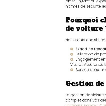
aider. En tant qu'exp
normes de sécurité les 
Pourquoi c
de voiture 
Nos clients choisissen
Expertise reco
Utilisation de pr
Engagement en
Vitara : Assurance 
Service personna
Gestion de 
La gestion de sinistr
complet dans vos dém
votre assurance - Ca