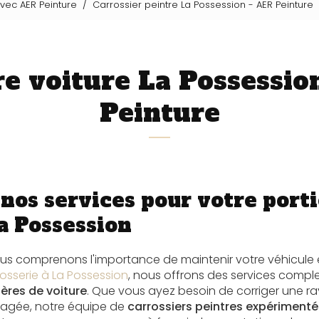
avec AER Peinture
Carrossier peintre La Possession - AER Peinture
re voiture La Possessio
Peinture
nos services pour votre porti
a Possession
ous comprenons l'importance de maintenir votre véhicule e
osserie à La Possession
, nous offrons des services comple
ières de voiture
. Que vous ayez besoin de corriger une r
agée, notre équipe de
carrossiers peintres expérimenté