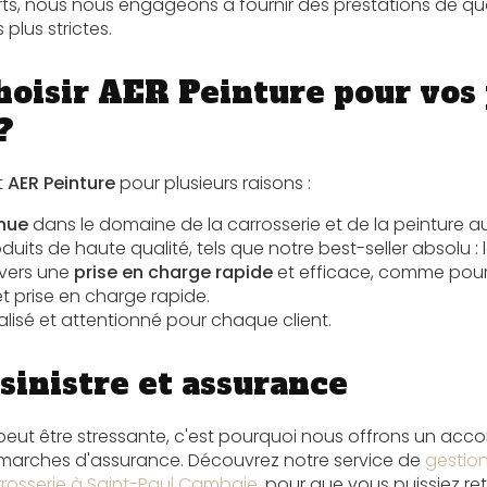
erts, nous nous engageons à fournir des prestations de qua
plus strictes.
hoisir AER Peinture pour vos 
?
t
AER Peinture
pour plusieurs raisons :
nnue
dans le domaine de la carrosserie et de la peinture a
oduits de haute qualité, tels que
notre best-seller absolu :
vers une
prise en charge rapide
et efficace, comme pour
et prise en charge rapide
.
lisé et attentionné pour chaque client.
sinistre et assurance
e peut être stressante, c'est pourquoi nous offrons un 
arches d'assurance. Découvrez notre service de
gestion
rrosserie à Saint-Paul Cambaie
, pour que vous puissiez re