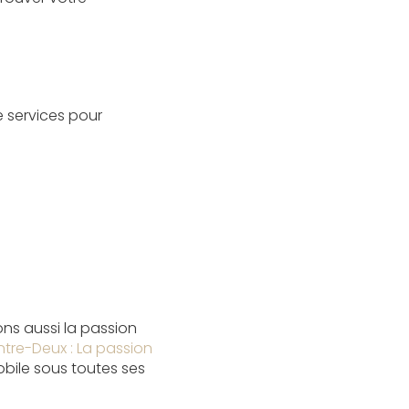
 services pour
ons aussi la passion
ntre-Deux : La passion
bile sous toutes ses