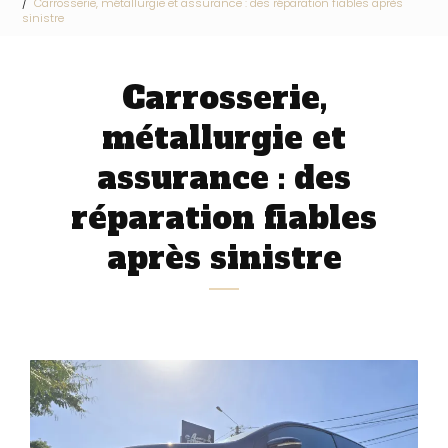
Carrosserie, métallurgie et assurance : des réparation fiables après
sinistre
Carrosserie,
métallurgie et
assurance : des
réparation fiables
après sinistre