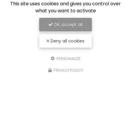
This site uses cookies and gives you control over
06/05/2026
what you want to activate
Rénovation des optiques de
phares
OK, accept all
Clarté. Sécurité. Esthétique.
Des phares ternes =
visibilité réduite Redonnez-leur leur
Deny all cookies
transparence d'origine Meilleure vision de nuit
Effet comme neuf Evitez la contre-visite au…
PERSONALIZE
Toute l'actualité
PRIVACY POLICY