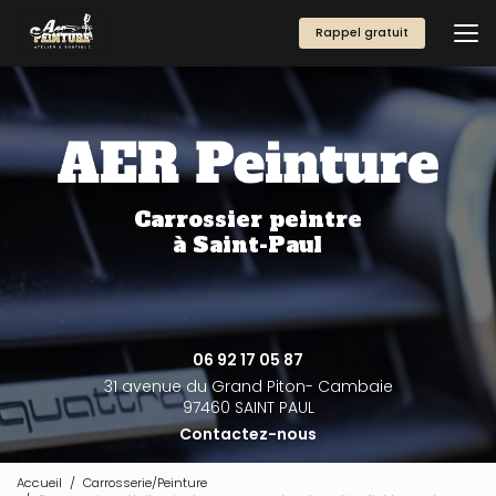
Aller
au
Rappel gratuit
contenu
principal
Carrossier peintre
à Saint-Paul
06 92 17 05 87
31 avenue du Grand Piton- Cambaie
97460 SAINT PAUL
Contactez-nous
Accueil
Carrosserie/Peinture