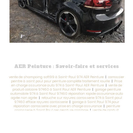
AER Peinture : Savoir-faire et services
vente de shampoing soft99 à Saint-Paul 974 AER Peinture
|
carrossier
peintre à saint paul pour peinture complète traitement rouille
|
Prise
en charge assurance auto 974 à Saint-Paul AER Peinture
|
vente de
produit calcaire 97460 à Saint Paul AER Peinture
|
garage peinture
automobile 974 à Saint Paul 97460 réparation rapide assurance auto
agrée non agrée
|
retouche sur rayures carrosserie 974 à Saint paul
97460 efface rayures carrosserie
|
garage à Saint Paul 974 pour
réparation carrosserie avec prise en charge assurance
|
peinture
carrosserie à Saint Paul aer peinture cambaie
|
vente de produit
soft99 974 à Saint-Paul AER Peinture
|
entretien réparation
carrosserie et rénovation 974 à Saint-Paul
|
réparation rapide
carrosserie 974 à Saint Paul 97460 voiture location rayures carrosserie
rayures pare-chocs
|
peinture rayure capot 974 à Saint Paul AER
Peinture peinture parechocs 974 carrossier peintre 974
|
vente de