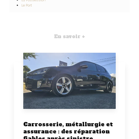
La Possession
Le Port
En savoir +
Carrosserie, métallurgie et
assurance : des réparation
fiables après sinistre