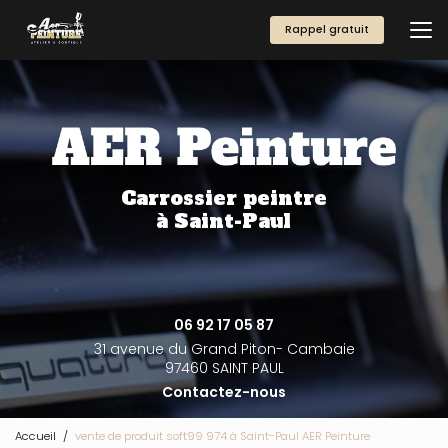
Aller
au
Rappel gratuit
contenu
principal
Carrossier peintre
à Saint-Paul
06 92 17 05 87
31 avenue du Grand Piton- Cambaie
97460 SAINT PAUL
Contactez-nous
Accueil
vente de produit soft99 974 à Saint-Paul AER Peinture