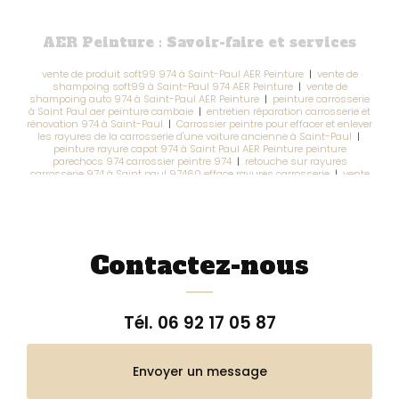
AER Peinture : Savoir-faire et services
vente de produit soft99 974 à Saint-Paul AER Peinture
|
vente de
shampoing soft99 à Saint-Paul 974 AER Peinture
|
vente de
shampoing auto 974 à Saint-Paul AER Peinture
|
peinture carrosserie
à Saint Paul aer peinture cambaie
|
entretien réparation carrosserie et
rénovation 974 à Saint-Paul
|
Carrossier peintre pour effacer et enlever
les rayures de la carrosserie d'une voiture ancienne à Saint-Paul
|
peinture rayure capot 974 à Saint Paul AER Peinture peinture
parechocs 974 carrossier peintre 974
|
retouche sur rayures
carrosserie 974 à Saint paul 97460 efface rayures carrosserie
|
vente
de produit calcaire 97460 à Saint Paul AER Peinture
|
Prise en charge
assurance auto 974 à Saint-Paul AER Peinture
|
garage à Saint Paul
974 pour réparation carrosserie avec prise en charge assurance
|
réparation rapide carrosserie 974 à Saint Paul 97460 voiture location
rayures carrosserie rayures pare-chocs
|
carrossier peintre à saint
paul pour peinture complète traitement rouille
|
garage peinture
Contactez-nous
automobile 974 à Saint Paul 97460 réparation rapide assurance auto
agrée non agrée
Tél.
06 92 17 05 87
Envoyer un message