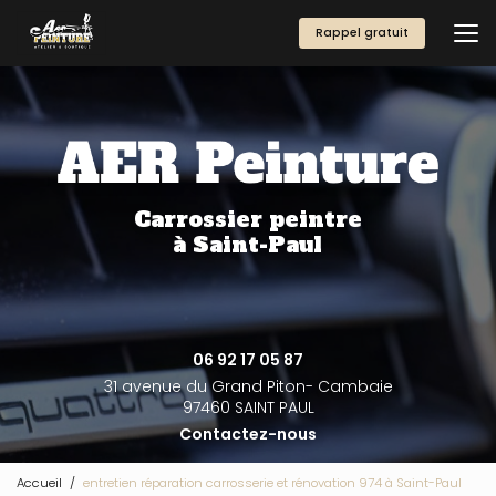
Aller
au
Rappel gratuit
contenu
principal
Carrossier peintre
à Saint-Paul
06 92 17 05 87
31 avenue du Grand Piton- Cambaie
97460 SAINT PAUL
Contactez-nous
Accueil
entretien réparation carrosserie et rénovation 974 à Saint-Paul