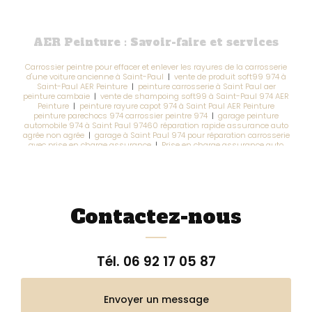
AER Peinture : Savoir-faire et services
Carrossier peintre pour effacer et enlever les rayures de la carrosserie
d'une voiture ancienne à Saint-Paul
|
vente de produit soft99 974 à
Saint-Paul AER Peinture
|
peinture carrosserie à Saint Paul aer
peinture cambaie
|
vente de shampoing soft99 à Saint-Paul 974 AER
Peinture
|
peinture rayure capot 974 à Saint Paul AER Peinture
peinture parechocs 974 carrossier peintre 974
|
garage peinture
automobile 974 à Saint Paul 97460 réparation rapide assurance auto
agrée non agrée
|
garage à Saint Paul 974 pour réparation carrosserie
avec prise en charge assurance
|
Prise en charge assurance auto
974 à Saint-Paul AER Peinture
|
réparation rapide carrosserie 974 à
Saint Paul 97460 voiture location rayures carrosserie rayures pare-
chocs
|
carrossier peintre à saint paul pour peinture complète
traitement rouille
|
vente de shampoing auto 974 à Saint-Paul AER
Peinture
|
entretien réparation carrosserie et rénovation 974 à Saint-
Paul
|
vente de produit calcaire 97460 à Saint Paul AER Peinture
|
Contactez-nous
retouche sur rayures carrosserie 974 à Saint paul 97460 efface
rayures carrosserie
Tél.
06 92 17 05 87
Envoyer un message