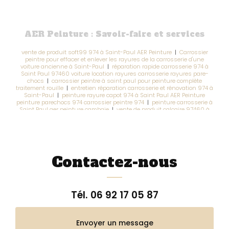
AER Peinture : Savoir-faire et services
vente de produit soft99 974 à Saint-Paul AER Peinture
|
Carrossier
peintre pour effacer et enlever les rayures de la carrosserie d'une
voiture ancienne à Saint-Paul
|
réparation rapide carrosserie 974 à
Saint Paul 97460 voiture location rayures carrosserie rayures pare-
chocs
|
carrossier peintre à saint paul pour peinture complète
traitement rouille
|
entretien réparation carrosserie et rénovation 974 à
Saint-Paul
|
peinture rayure capot 974 à Saint Paul AER Peinture
peinture parechocs 974 carrossier peintre 974
|
peinture carrosserie à
Saint Paul aer peinture cambaie
|
vente de produit calcaire 97460 à
Saint Paul AER Peinture
|
Prise en charge assurance auto 974 à Saint-
Paul AER Peinture
|
garage peinture automobile 974 à Saint Paul
97460 réparation rapide assurance auto agrée non agrée
|
vente de
shampoing soft99 à Saint-Paul 974 AER Peinture
|
vente de
shampoing auto 974 à Saint-Paul AER Peinture
|
retouche sur rayures
carrosserie 974 à Saint paul 97460 efface rayures carrosserie
|
Contactez-nous
garage à Saint Paul 974 pour réparation carrosserie avec prise en
charge assurance
Tél.
06 92 17 05 87
Envoyer un message