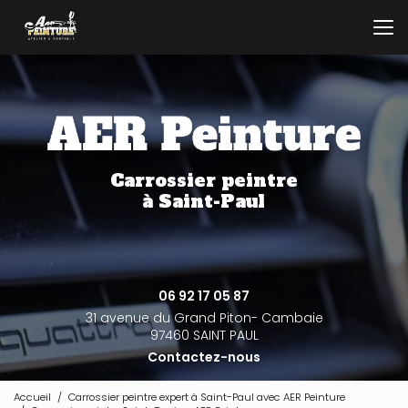
Aller
au
contenu
principal
Carrossier peintre
à Saint-Paul
06 92 17 05 87
31 avenue du Grand Piton- Cambaie
97460 SAINT PAUL
Contactez-nous
Accueil
Carrossier peintre expert à Saint-Paul avec AER Peinture