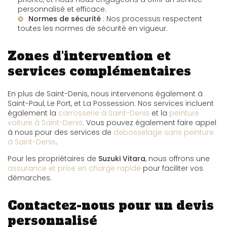
personnalisé et efficace.
Normes de sécurité
: Nos processus respectent
toutes les normes de sécurité en vigueur.
Zones d'intervention et
services complémentaires
En plus de Saint-Denis, nous intervenons également à
Saint-Paul, Le Port, et La Possession. Nos services incluent
également la
carrosserie à Saint-Denis
et la
peinture
voiture à Saint-Denis
. Vous pouvez également faire appel
à nous pour des services de
debosselage sans peinture
à Saint-Denis
.
Pour les propriétaires de
Suzuki Vitara
, nous offrons une
assurance et prise en charge rapide
pour faciliter vos
démarches.
Contactez-nous pour un devis
personnalisé