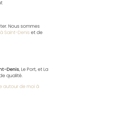
ut
cter. Nous sommes
 à Saint-Denis
et de
nt-Denis
, Le Port, et La
de qualité.
ie autour de moi à