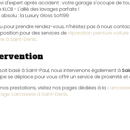
vi d'expert après accident : votre garage s'occupe de to
LCB - L'allié des lavages parfaits !
 absolu : la Luxury Gloss Soft99
ou pour prendre rendez-vous, n'hésitez pas à nous conta
position pour des services de
réparation peinture voiture
re à Saint-Denis
.
tervention
r soit basé à Saint-Paul, nous intervenons également à
Sai
pe se déplace pour vous offrir un service de proximité et 
 nos prestations, visitez nos pages dédiées à la
carrosser
age carrosserie à Saint-Denis
.