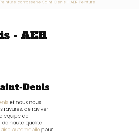
Peinture carrosserie Saint-Denis - AER Peinture
is - AER
Saint-Denis
enis
et nous nous
 rayures, de raviver
re équipe de
s de haute qualité
naise automobile
pour