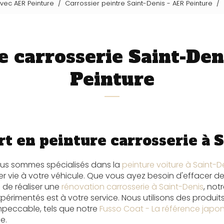
avec AER Peinture
Carrossier peintre Saint-Denis - AER Peinture
e carrosserie Saint-Den
Peinture
rt en peinture carrosserie à 
ous sommes spécialisés dans la
peinture voiture à Saint-D
vie à votre véhicule. Que vous ayez besoin d'effacer des
 de réaliser une
rénovation carrosserie à Saint-Denis
, not
xpérimentés est à votre service. Nous utilisons des produit
impeccable, tels que notre
Fusso Coat - La référence japo
e.