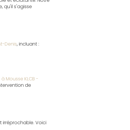
ble et éclatante. Notre
 qu'il s'agisse
nt-Denis
, incluant :
à Mousse KLCB -
ntervention de
t irréprochable. Voici