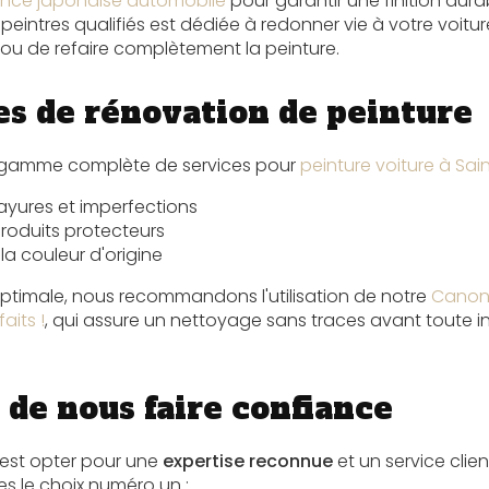
rence japonaise automobile
pour garantir une finition dura
peintres qualifiés est dédiée à redonner vie à votre voiture,
 ou de refaire complètement la peinture.
es de rénovation de peinture
gamme complète de services pour
peinture voiture à Sai
rayures et imperfections
roduits protecteurs
la couleur d'origine
ptimale, nous recommandons l'utilisation de notre
Canon 
aits !
, qui assure un nettoyage sans traces avant toute i
 de nous faire confiance
c'est opter pour une
expertise reconnue
et un service clien
 le choix numéro un :