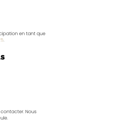
cipation en tant que
25
.
is
s contacter. Nous
ule.