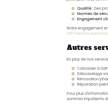
Qualité
: Des pr
Normes de sécu
Engagement cli
Notre engagement env
AER Peinture partenai
Autres serv
En plus de nos servic
Carrossier à Sai
Débosselage san
Rénovation phar
Réparation peint
Pour plus d'informatio
sommes impatients de 