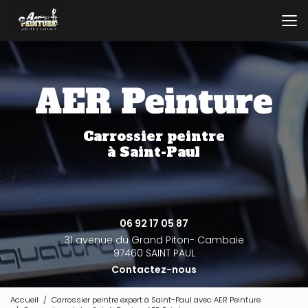
Aller
au
contenu
principal
Carrossier peintre
à Saint-Paul
06 92 17 05 87
31 avenue du Grand Piton- Cambaie
97460 SAINT PAUL
Contactez-nous
Accueil
Carrossier peintre expert à Saint-Paul avec AER Peinture