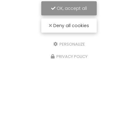
OK, accept all
Deny all cookies
PERSONALIZE
PRIVACY POLICY
Carrossier peintre à Saint-Paul
31 avenue du Grand Piton- Cambaie
97460 SAINT PAUL
06 92 17 05 87
Lundi au vendredi :
7h30 - 12h / 13h30 - 16h