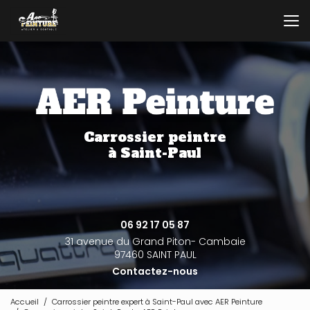
Aller
au
contenu
principal
Carrossier peintre
à Saint-Paul
06 92 17 05 87
31 avenue du Grand Piton- Cambaie
97460 SAINT PAUL
Contactez-nous
Accueil
Carrossier peintre expert à Saint-Paul avec AER Peinture