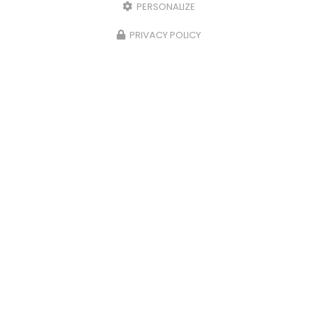
PERSONALIZE
PRIVACY POLICY
Carrossier peintre à Saint-Paul
31 avenue du Grand Piton- Cambaie
97460 SAINT PAUL
06 92 17 05 87
Lundi au vendredi :
7h30 - 12h / 13h30 - 16h
Voir
+
d'infos sur
facebook
Envoyez un message