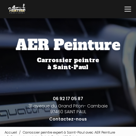
Aller
au
contenu
principal
Carrossier peintre
à Saint-Paul
06 92 17 05 87
31 avenue du Grand Piton- Cambaie
97460 SAINT PAUL
Contactez-nous
Accueil
Carrossier peintre expert à Saint-Paul avec AER Peinture