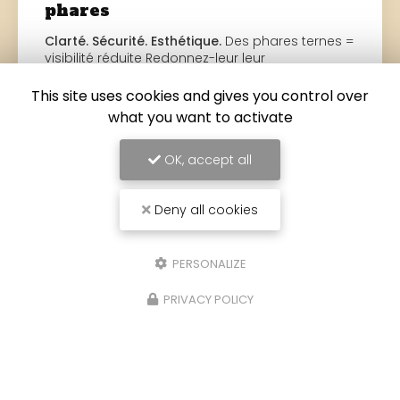
phares
Clarté. Sécurité. Esthétique.
Des phares ternes =
visibilité réduite Redonnez-leur leur
transparence d'origine Meilleure vision de nuit
Effet comme neuf Evitez la contre-visite au…
This site uses cookies and gives you control over
what you want to activate
Toute l'actualité
OK, accept all
Deny all cookies
PERSONALIZE
PRIVACY POLICY