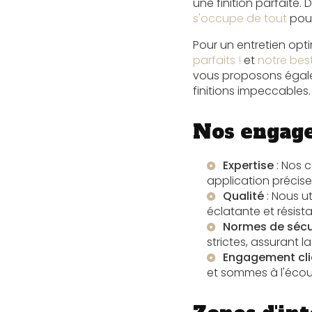
une finition parfaite.
s'occupe de tout
pour
Pour un entretien opti
parfaits !
et
notre best
vous proposons éga
finitions impeccables.
Nos engage
Expertise
: Nos c
application précise
Qualité
: Nous u
éclatante et résista
Normes de sécu
strictes, assurant l
Engagement cli
et sommes à l'écou