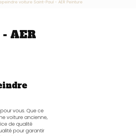
epeindre voiture Saint-Paul - AER Peinture
 - AER
eindre
 pour vous. Que ce
ne voiture ancienne,
vice de qualité
alité pour garantir