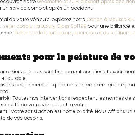
 Découvrez notre
Géométrie et suivi d'expert après acciden
 un service complet après un accident.
mal de votre véhicule, explorez notre
Canon à Mousse KLCB 
-seller absolu : la Luxury Gloss Soft99
pour une brillance e
lement
l'alliance de la précision japonaise et du raffinemen
ments pour la peinture de vo
arrossiers peintres sont hautement qualifiés et expérimen
 et durable.
tilisons uniquement des peintures de première qualité pour
nte.
rité
: Toutes nos interventions respectent les normes de sé
a sécurité de votre véhicule et la vôtre.
ent
: Votre satisfaction est notre priorité. Nous offrons un
te de vos besoins.