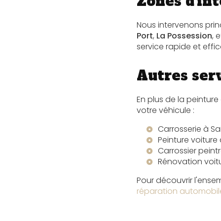
Zones d'in
Nous intervenons pri
Port
,
La Possession
, 
service rapide et effi
Autres ser
En plus de la peintu
votre véhicule :
Carrosserie à Sa
Peinture voiture
Carrossier peint
Rénovation voitu
Pour découvrir l'ense
réparation automobil