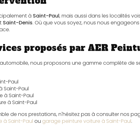
tervention
ncipalement à
Saint-Paul
, mais aussi dans les localités voi
et
Saint-Denis
. Où que vous soyez, nous nous engageons 
cace.
vices proposés par AER Peint
re automobile, nous proposons une gamme complète de ser
int-Paul
 à Saint-Paul
re à Saint-Paul
re à Saint-Paul
mble de nos prestations, n'hésitez pas à consulter nos 
e à Saint-Paul
ou
garage peinture voiture à Saint-Paul
.