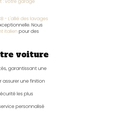
t : votre garage
- L'allié des lavages
xceptionnelle. Nous
t italien
pour des
tre voiture
tés, garantissant une
 assurer une finition
curité les plus
 service personnalisé