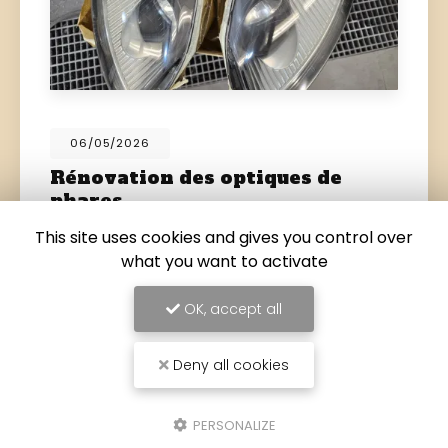
06/05/2026
Rénovation des optiques de
phares
Clarté. Sécurité. Esthétique.
Des phares ternes =
This site uses cookies and gives you control over
visibilité réduite Redonnez-leur leur
what you want to activate
transparence d'origine Meilleure vision de nuit
Effet comme neuf Evitez la contre-visite au…
OK, accept all
Toute l'actualité
Deny all cookies
PERSONALIZE