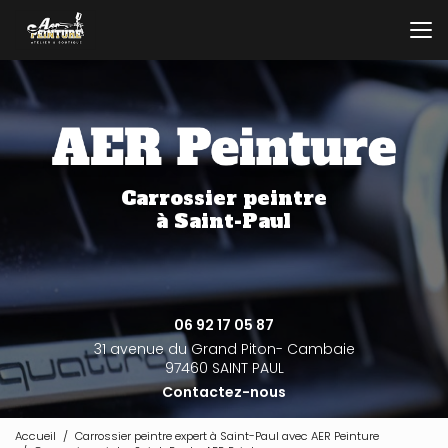
Aller
au
contenu
principal
Carrossier peintre
à Saint-Paul
06 92 17 05 87
31 avenue du Grand Piton- Cambaie
97460 SAINT PAUL
Contactez-nous
Accueil
Carrossier peintre expert à Saint-Paul avec AER Peinture