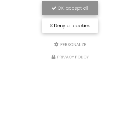
OK, accept all
Deny all cookies
PERSONALIZE
PRIVACY POLICY
Carrossier peintre à Saint-Paul
31 avenue du Grand Piton- Cambaie
97460 SAINT PAUL
06 92 17 05 87
Lundi au vendredi :
7h30 - 12h / 13h30 - 16h