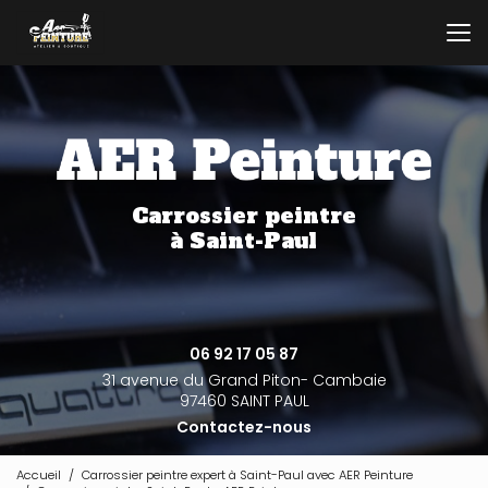
Aller
au
contenu
principal
Carrossier peintre
à Saint-Paul
06 92 17 05 87
31 avenue du Grand Piton- Cambaie
97460 SAINT PAUL
Contactez-nous
Accueil
Carrossier peintre expert à Saint-Paul avec AER Peinture