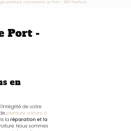
e peinture carrosserie Le Port - AER Peinture
 Port -
ns en
'intégrité de votre
 de
peinture voiture à
ns la
réparation et la
e voiture. Nous sommes