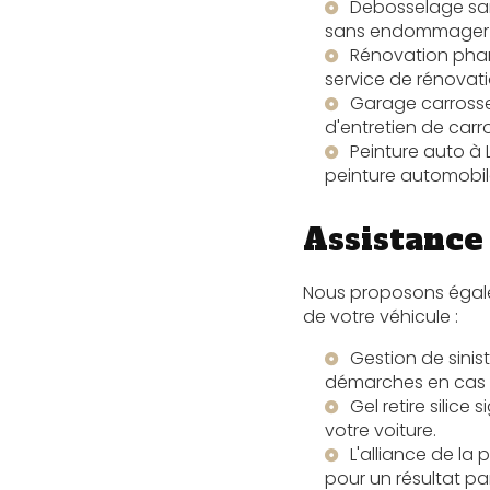
Debosselage san
sans endommager la
Rénovation phar
service de rénovati
Garage carrosser
d'entretien de carro
Peinture auto à 
peinture automobil
Assistance
Nous proposons égaleme
de votre véhicule :
Gestion de sinis
démarches en cas d
Gel retire silice 
votre voiture.
L'alliance de la 
pour un résultat par