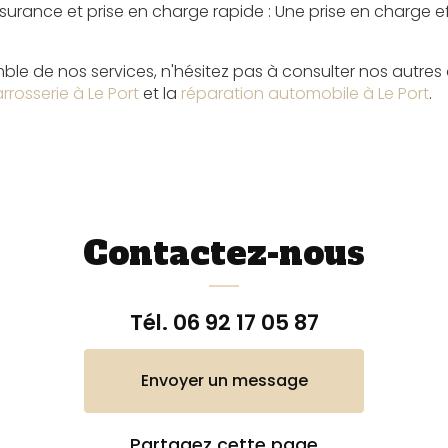
Assurance et prise en charge rapide
: Une prise en charge e
ble de nos services, n'hésitez pas à consulter nos autres ac
rrosserie à Le Port
et la
réparation automobile à Le Port
.
Contactez-nous
Tél.
06 92 17 05 87
Envoyer un message
Partagez cette page