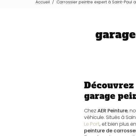
Accueil
Carrossier peintre expert à Saint-Paul 
garage
Découvrez 
garage pein
Chez
AER Peinture
, n
véhicule. Situés à Sai
Le Port
, et bien plus 
peinture de carrosse