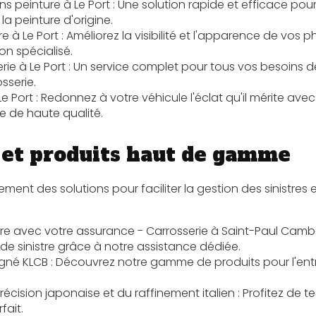
s peinture à Le Port
: Une solution rapide et efficace pour
 peinture d'origine.
e à Le Port
: Améliorez la visibilité et l'apparence de vos 
on spécialisé.
ie à Le Port
: Un service complet pour tous vos besoins d
sserie.
Le Port
: Redonnez à votre véhicule l'éclat qu'il mérite ave
e de haute qualité.
 et produits haut de gamme
nt des solutions pour faciliter la gestion des sinistres et
tre avec votre assurance - Carrosserie à Saint-Paul Camb
e sinistre grâce à notre assistance dédiée.
signé KLCB
: Découvrez notre gamme de produits pour l'ent
précision japonaise et du raffinement italien
: Profitez de 
fait.