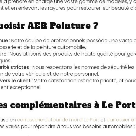
té à prendre en charge une vaste gamme de modèles, y co
 et en enlevant les rayures pour restaurer leur beauté d'o
hoisir AER Peinture ?
nnue
: Notre équipe de professionnels possède une vaste 
sserie et de la peinture automobile.
ure
: Nous utilisons des produits de haute qualité pour gara
ques.
ité strictes
: Nous respectons les normes de sécurité les
on de votre véhicule et de notre personnel.
rs le client
: Votre satisfaction est notre priorité, et n
lient exceptionnel.
es complémentaires à Le Port
rtise en
carrosserie autour de moi à Le Port
et
carrossier à 
s variés pour répondre à tous vos besoins automobiles :