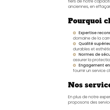
fiers de notre capaci
anciennes, en effaçant
Pourquoi c
Expertise reco
domaine de la carro
Qualité supérie
durables et esthéti
Normes de sécur
assurer la protecti
Engagement enve
fournir un service c
Nos servic
En plus de notre expe
proposons des service