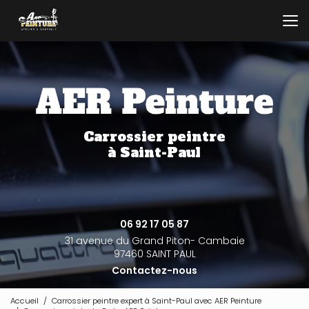
Aller
au
contenu
principal
Carrossier peintre
à Saint-Paul
06 92 17 05 87
31 avenue du Grand Piton- Cambaie
97460 SAINT PAUL
Contactez-nous
Accueil
Carrossier peintre expert à Saint-Paul avec AER Peinture