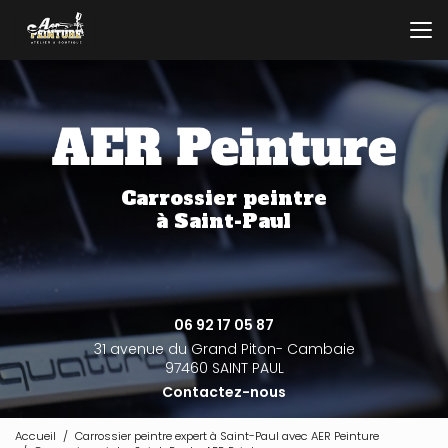
Aller
au
contenu
principal
Carrossier peintre
à Saint-Paul
06 92 17 05 87
31 avenue du Grand Piton- Cambaie
97460 SAINT PAUL
Contactez-nous
Accueil
Carrossier peintre expert à Saint-Paul avec AER Peinture