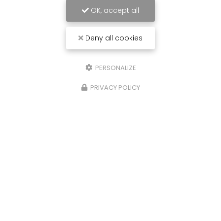
OK, accept all
Deny all cookies
PERSONALIZE
PRIVACY POLICY
Carrossier peintre à Saint-Paul
31 avenue du Grand Piton- Cambaie
97460 SAINT PAUL
06 92 17 05 87
Lundi au vendredi :
7h30 - 12h / 13h30 - 16h