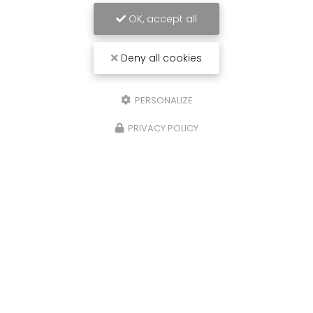
OK, accept all
Deny all cookies
PERSONALIZE
PRIVACY POLICY
Carrossier peintre à Saint-Paul
31 avenue du Grand Piton- Cambaie
97460 SAINT PAUL
06 92 17 05 87
Lundi au vendredi :
7h30 - 12h / 13h30 - 16h