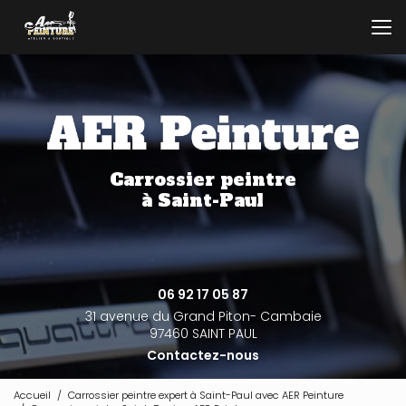
Aller
au
contenu
principal
Carrossier peintre
à Saint-Paul
06 92 17 05 87
31 avenue du Grand Piton- Cambaie
97460 SAINT PAUL
Contactez-nous
Accueil
Carrossier peintre expert à Saint-Paul avec AER Peinture