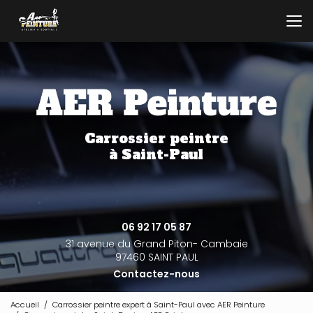
Aller
au
contenu
principal
Carrossier peintre
à Saint-Paul
06 92 17 05 87
31 avenue du Grand Piton- Cambaie
97460 SAINT PAUL
Contactez-nous
Accueil
Carrossier peintre expert à Saint-Paul avec AER Peinture