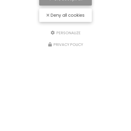
Deny all cookies
PERSONALIZE
PRIVACY POLICY
Carrossier peintre à Saint-Paul
31 avenue du Grand Piton- Cambaie
97460 SAINT PAUL
06 92 17 05 87
Lundi au vendredi :
7h30 - 12h / 13h30 - 16h
Voir
+
d'infos sur
facebook