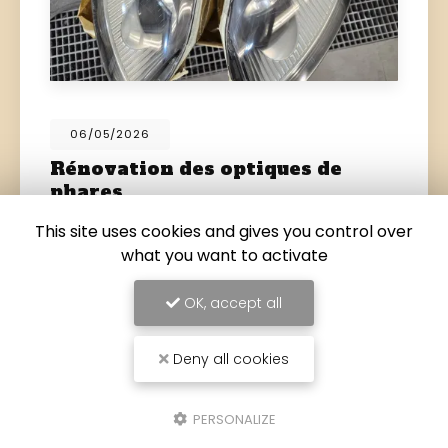
06/05/2026
Rénovation des optiques de
phares
Clarté. Sécurité. Esthétique.
Des phares ternes =
This site uses cookies and gives you control over
visibilité réduite Redonnez-leur leur
what you want to activate
transparence d'origine Meilleure vision de nuit
Effet comme neuf Evitez la contre-visite au…
OK, accept all
Toute l'actualité
Deny all cookies
PERSONALIZE