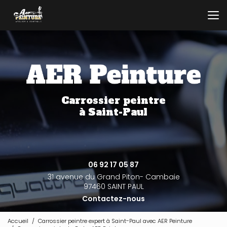
Aller
au
contenu
principal
Carrossier peintre
à Saint-Paul
06 92 17 05 87
31 avenue du Grand Piton- Cambaie
97460 SAINT PAUL
Contactez-nous
Accueil
Carrossier peintre expert à Saint-Paul avec AER Peinture