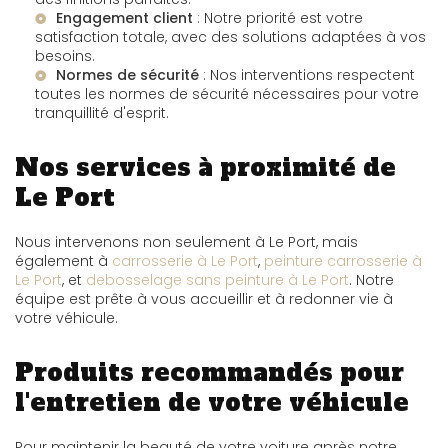
Engagement client
: Notre priorité est votre
satisfaction totale, avec des solutions adaptées à vos
besoins.
Normes de sécurité
: Nos interventions respectent
toutes les normes de sécurité nécessaires pour votre
tranquillité d'esprit.
Nos services à proximité de
Le Port
Nous intervenons non seulement à Le Port, mais
également à
carrosserie à Le Port
,
peinture carrosserie à
Le Port
, et
debosselage sans peinture à Le Port
. Notre
équipe est prête à vous accueillir et à redonner vie à
votre véhicule.
Produits recommandés pour
l'entretien de votre véhicule
Pour maintenir la beauté de votre voiture après notre