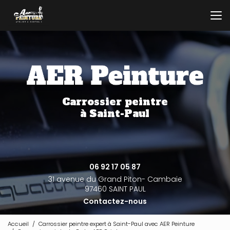
Aller
au
contenu
principal
Carrossier peintre
à Saint-Paul
06 92 17 05 87
31 avenue du Grand Piton- Cambaie
97460 SAINT PAUL
Contactez-nous
Accueil
Carrossier peintre expert à Saint-Paul avec AER Peinture