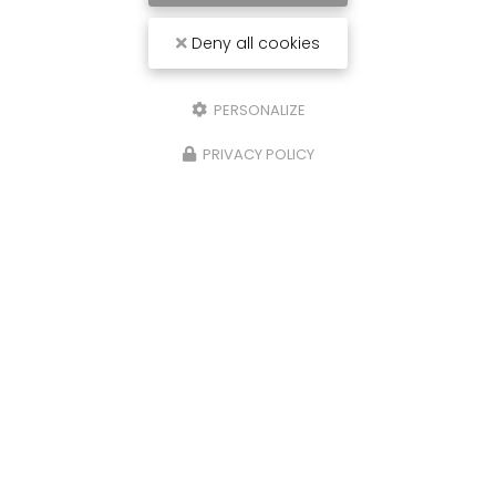
Deny all cookies
PERSONALIZE
PRIVACY POLICY
Carrossier peintre à Saint-Paul
31 avenue du Grand Piton- Cambaie
97460 SAINT PAUL
06 92 17 05 87
Lundi au vendredi :
7h30 - 12h / 13h30 - 16h
Voir
+
d'infos sur
facebook