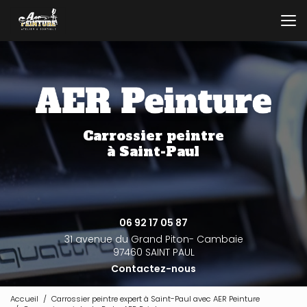
Aller
au
contenu
principal
Carrossier peintre
à Saint-Paul
06 92 17 05 87
31 avenue du Grand Piton- Cambaie
97460 SAINT PAUL
Contactez-nous
Accueil
Carrossier peintre expert à Saint-Paul avec AER Peinture