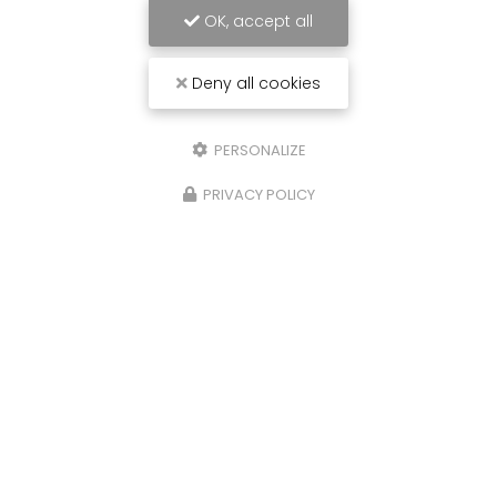
OK, accept all
Deny all cookies
PERSONALIZE
PRIVACY POLICY
Carrossier peintre à Saint-Paul
31 avenue du Grand Piton- Cambaie
97460 SAINT PAUL
06 92 17 05 87
Lundi au vendredi :
7h30 - 12h / 13h30 - 16h