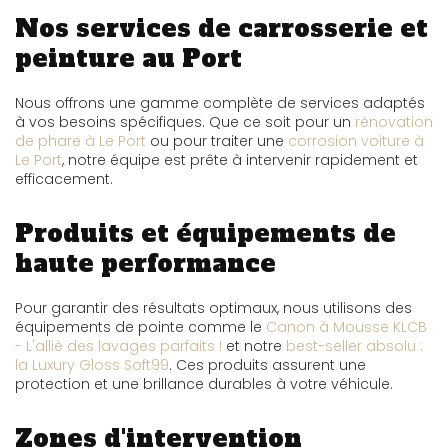
Nos services de carrosserie et
peinture au Port
Nous offrons une gamme complète de services adaptés
à vos besoins spécifiques. Que ce soit pour un
rénovation
de phare à Le Port
ou pour traiter une
corrosion voiture à
Le Port
, notre équipe est prête à intervenir rapidement et
efficacement.
Produits et équipements de
haute performance
Pour garantir des résultats optimaux, nous utilisons des
équipements de pointe comme le
Canon à Mousse KLCB
- L'allié des lavages parfaits !
et notre
best-seller absolu :
la Luxury Gloss Soft99
. Ces produits assurent une
protection et une brillance durables à votre véhicule.
Zones d'intervention