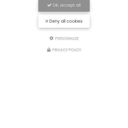
OK, accept all
Deny all cookies
PERSONALIZE
PRIVACY POLICY
Carrossier peintre à Saint-Paul
31 avenue du Grand Piton- Cambaie
97460 SAINT PAUL
06 92 17 05 87
Lundi au vendredi :
7h30 - 12h / 13h30 - 16h