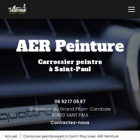
Aller
au
contenu
principal
Carrossier peintre
à Saint-Paul
06 92 17 05 87
31 avenue du Grand Piton- Cambaie
97460 SAINT PAUL
Contactez-nous
Accueil
Carrossier peintre expert à Saint-Paul avec AER Peinture