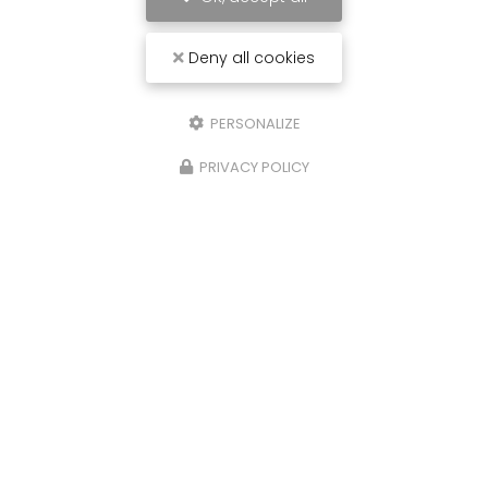
Deny all cookies
PERSONALIZE
PRIVACY POLICY
Carrossier peintre à Saint-Paul
31 avenue du Grand Piton- Cambaie
97460 SAINT PAUL
06 92 17 05 87
Lundi au vendredi :
7h30 - 12h / 13h30 - 16h
Voir
+
d'infos sur
facebook