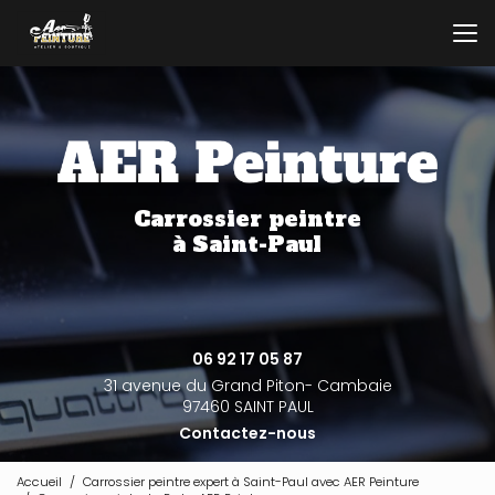
Aller
au
contenu
principal
Carrossier peintre
à Saint-Paul
06 92 17 05 87
31 avenue du Grand Piton- Cambaie
97460 SAINT PAUL
Contactez-nous
Accueil
Carrossier peintre expert à Saint-Paul avec AER Peinture