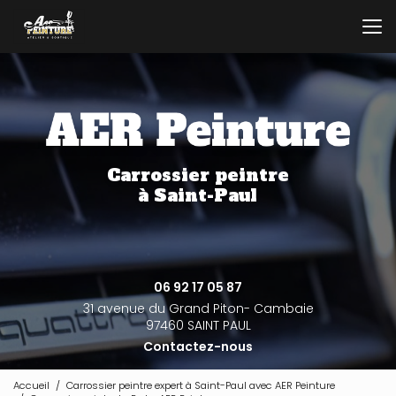
Aller
au
contenu
principal
Carrossier peintre
à Saint-Paul
06 92 17 05 87
31 avenue du Grand Piton- Cambaie
97460 SAINT PAUL
Contactez-nous
Accueil
Carrossier peintre expert à Saint-Paul avec AER Peinture