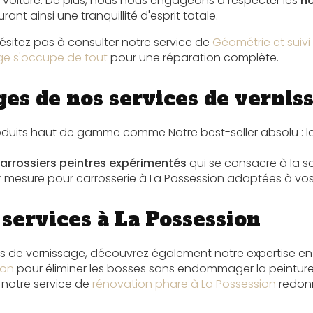
voiture. De plus, nous nous engageons à respecter les
no
rant ainsi une tranquillité d'esprit totale.
hésitez pas à consulter notre service de
Géométrie et suivi
ge s'occupe de tout
pour une réparation complète.
ges de nos services de vernis
 produits haut de gamme comme
Notre best-seller absolu : 
arrossiers peintres expérimentés
qui se consacre à la sat
ur mesure pour
carrosserie à La Possession
adaptées à vos 
services à La Possession
es de vernissage, découvrez également notre expertise e
ion
pour éliminer les bosses sans endommager la peinture 
 notre service de
rénovation phare à La Possession
redonn