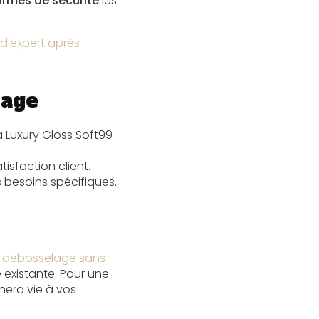
rmes de sécurité
les
 d'expert après
sage
la Luxury Gloss Soft99
isfaction client.
besoins spécifiques.
n
debosselage sans
existante. Pour une
era vie à vos