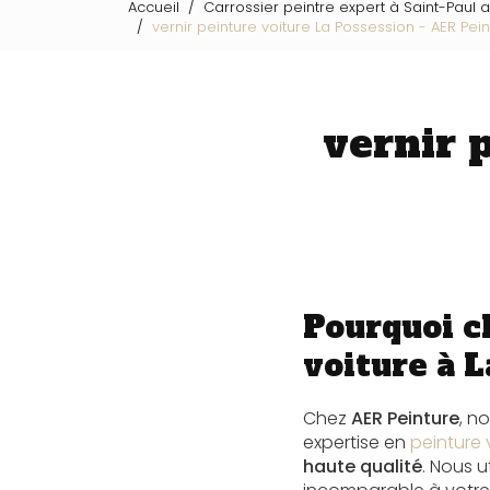
Accueil
Carrossier peintre expert à Saint-Paul 
vernir peinture voiture La Possession - AER Pei
vernir 
Pourquoi c
voiture à L
Chez
AER Peinture
, n
expertise en
peinture 
haute qualité
. Nous u