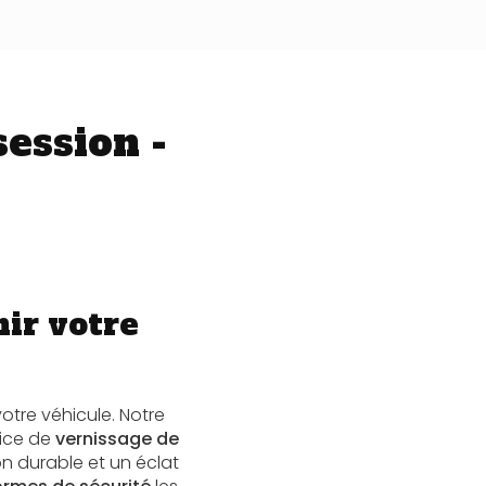
ession -
nir votre
otre véhicule. Notre
vice de
vernissage de
on durable et un éclat