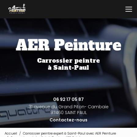
Aller
au
contenu
principal
Carrossier peintre
à Saint-Paul
06 92 17 05 87
31 avenue du Grand Piton- Cambaie
97460 SAINT PAUL
Contactez-nous
Accueil
Carrossier peintre expert à Saint-Paul avec AER Peinture