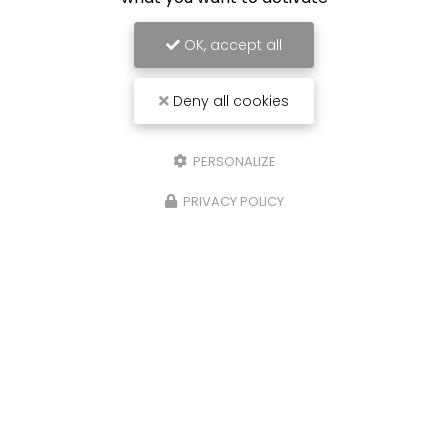
OK, accept all
Deny all cookies
PERSONALIZE
PRIVACY POLICY
Carrossier peintre à Saint-Paul
31 avenue du Grand Piton- Cambaie
97460 SAINT PAUL
06 92 17 05 87
Lundi au vendredi :
7h30 - 12h / 13h30 - 16h