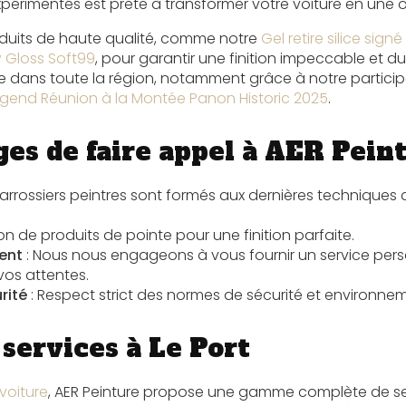
périmentés est prête à transformer votre voiture en une œ
oduits de haute qualité, comme notre
Gel retire silice sign
ry Gloss Soft99
, pour garantir une finition impeccable et du
e dans toute la région, notamment grâce à notre particip
egend Réunion à la Montée Panon Historic 2025
.
ges de faire appel à AER Pein
arrossiers peintres sont formés aux dernières techniques 
tion de produits de pointe pour une finition parfaite.
ent
: Nous nous engageons à vous fournir un service pers
vos attentes.
rité
: Respect strict des normes de sécurité et environne
services à Le Port
voiture
, AER Peinture propose une gamme complète de s