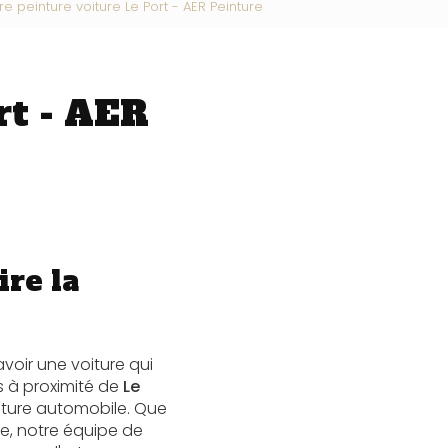
re peinture voiture Le Port - AER Peinture
rt - AER
ire la
voir une voiture qui
és à proximité de
Le
inture automobile. Que
e, notre équipe de