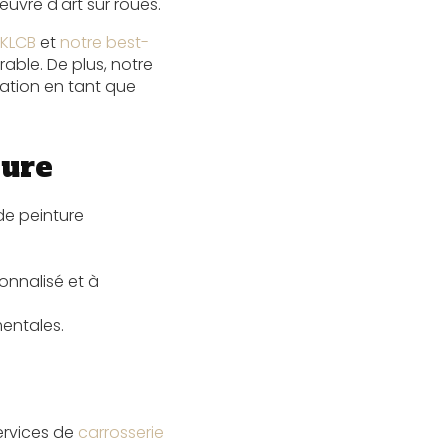
uvre d'art sur roues.
é KLCB
et
notre best-
rable. De plus, notre
ation en tant que
ture
de peinture
onnalisé et à
mentales.
ervices de
carrosserie