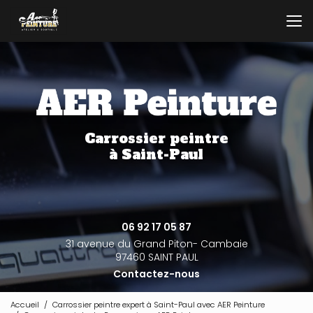
Aller
au
contenu
principal
Carrossier peintre
à Saint-Paul
06 92 17 05 87
31 avenue du Grand Piton- Cambaie
97460 SAINT PAUL
Contactez-nous
Accueil
Carrossier peintre expert à Saint-Paul avec AER Peinture