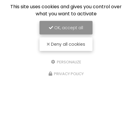
This site uses cookies and gives you control over
Toute l'actualité
what you want to activate
OK, accept all
Deny all cookies
PERSONALIZE
PRIVACY POLICY
Carrossier peintre à Saint-Paul
31 avenue du Grand Piton- Cambaie
97460 SAINT PAUL