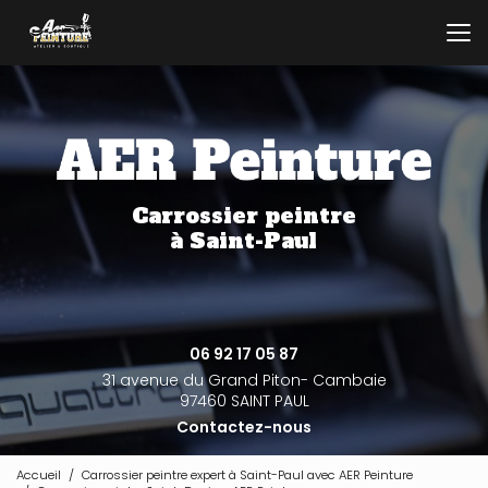
Aller
au
contenu
principal
Carrossier peintre
à Saint-Paul
06 92 17 05 87
31 avenue du Grand Piton- Cambaie
97460 SAINT PAUL
Contactez-nous
Accueil
Carrossier peintre expert à Saint-Paul avec AER Peinture