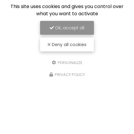
This site uses cookies and gives you control over
Toute l'actualité
what you want to activate
OK, accept all
Deny all cookies
PERSONALIZE
PRIVACY POLICY
Carrossier peintre à Saint-Paul
31 avenue du Grand Piton- Cambaie
97460 SAINT PAUL