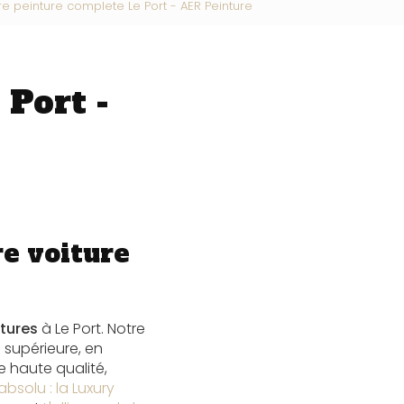
re peinture complete Le Port - AER Peinture
 Port -
re voiture
tures
à Le Port. Notre
 supérieure, en
e haute qualité,
absolu : la Luxury