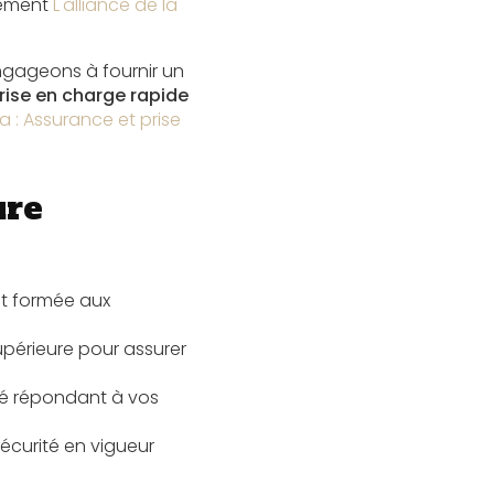
lement
L'alliance de la
ngageons à fournir un
rise en charge rapide
ra : Assurance et prise
ure
st formée aux
supérieure pour assurer
sé répondant à vos
écurité en vigueur