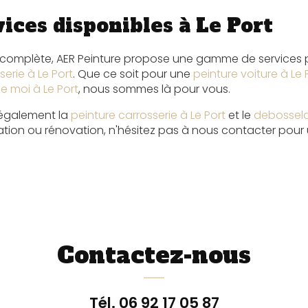
ices disponibles à Le Port
re complète, AER Peinture propose une gamme de services
serie à Le Port
. Que ce soit pour une
peinture voiture à Le 
e moi à Le Port
, nous sommes là pour vous.
 également la
peinture carrosserie à Le Port
et le
debossela
ration ou rénovation, n'hésitez pas à nous contacter pour
Contactez-nous
Tél.
06 92 17 05 87