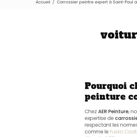
Accueil
Carrossier peintre expert à Saint-Paul 
voitur
Pourquoi c
peinture c
Chez
AER Peinture
, n
expertise de
carrossie
respectant les normes 
comme le
Fusso Coat