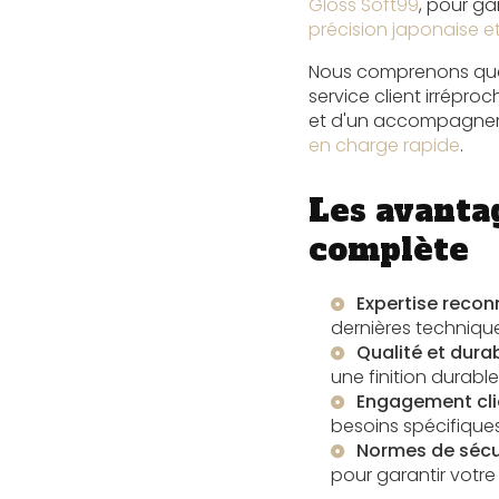
Gloss Soft99
, pour ga
précision japonaise et
Nous comprenons que 
service client irrépro
et d'un accompagnem
en charge rapide
.
Les avanta
complète
Expertise reco
dernières techniqu
Qualité et durab
une finition durable
Engagement cli
besoins spécifiques
Normes de sécu
pour garantir votre t