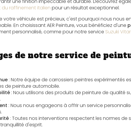
rantir une finition impeccable et durable. Découvrez éga
 du raffinement italien
pour un résultat exceptionnel.
votre véhicule est précieux, c'est pourquoi nous nous e
chable. En choisissant AER Peinture, vous bénéficiez d'une
p
ent personnalisé, comme pour notre service
Suzuki Vita
ges de notre service de peint
nnue
: Notre équipe de carrossiers peintres expérimentés e
es de peinture automobile.
ilité
: Nous utilisons des produits de peinture de qualité 
.
ent
: Nous nous engageons à offrir un service personnali
.
rité
: Toutes nos interventions respectent les normes de s
ranquillité d'esprit.