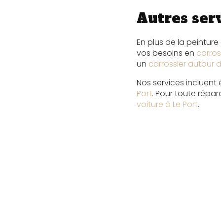
Autres serv
En plus de la peintu
vos besoins en
carros
un
carrossier autour d
Nos services incluent
Port
. Pour toute répa
voiture à Le Port
.