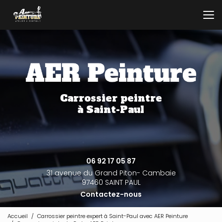
Aller
au
contenu
principal
Carrossier peintre
à Saint-Paul
06 92 17 05 87
31 avenue du Grand Piton- Cambaie
97460 SAINT PAUL
Contactez-nous
Accueil
Carrossier peintre expert à Saint-Paul avec AER Peinture