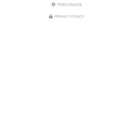
PERSONALIZE
PRIVACY POLICY
Carrossier peintre à Saint-Paul
31 avenue du Grand Piton- Cambaie
97460 SAINT PAUL
06 92 17 05 87
Lundi au vendredi :
7h30 - 12h / 13h30 - 16h
Voir
+
d'infos sur
facebook
Envoyez un message