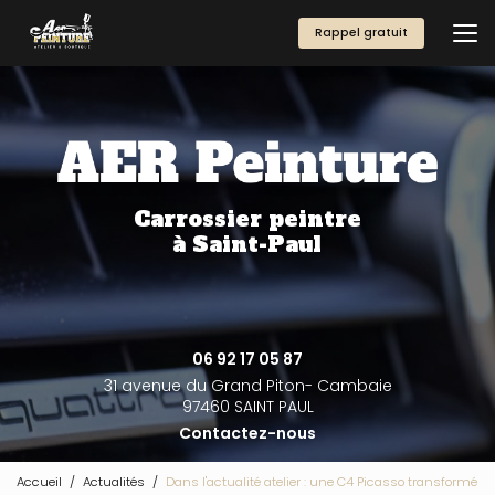
Aller
au
Rappel gratuit
contenu
principal
Carrossier peintre
à Saint-Paul
06 92 17 05 87
31 avenue du Grand Piton- Cambaie
97460 SAINT PAUL
Contactez-nous
Accueil
Actualités
Dans l'actualité atelier : une C4 Picasso transformé