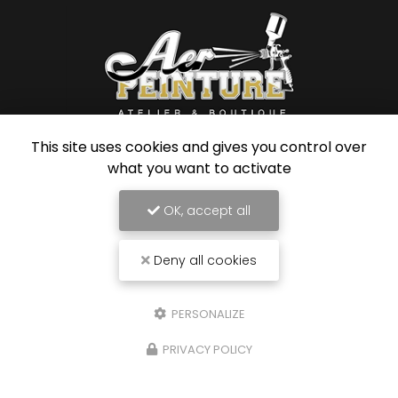
This site uses cookies and gives you control over
Carrossier peintre à Saint-Paul
what you want to activate
31 avenue du Grand Piton- Cambaie
97460 SAINT PAUL
OK, accept all
06 92 17 05 87
Deny all cookies
Lundi au vendredi :
7h30 - 12h / 13h30 - 16h
PERSONALIZE
Voir
+
d'infos sur
facebook
PRIVACY POLICY