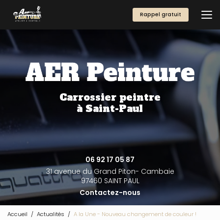
Aller
au
Rappel gratuit
contenu
principal
Carrossier peintre
à Saint-Paul
06 92 17 05 87
31 avenue du Grand Piton- Cambaie
97460 SAINT PAUL
Contactez-nous
Accueil
Actualités
A la Une - Nouveau changement de couleur !