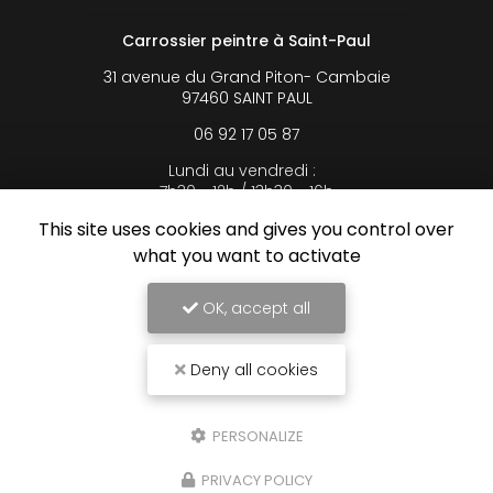
Carrossier peintre à Saint-Paul
31 avenue du Grand Piton- Cambaie
97460 SAINT PAUL
06 92 17 05 87
Lundi au vendredi :
7h30 - 12h / 13h30 - 16h
This site uses cookies and gives you control over
Voir
+
d'infos sur
what you want to activate
facebook
OK, accept all
Deny all cookies
Envoyez un message
PERSONALIZE
Nom Prénom
PRIVACY POLICY