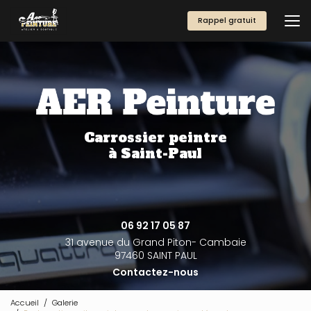
Aller
au
Rappel gratuit
contenu
principal
Carrossier peintre
à Saint-Paul
06 92 17 05 87
31 avenue du Grand Piton- Cambaie
97460 SAINT PAUL
Contactez-nous
Accueil
Galerie