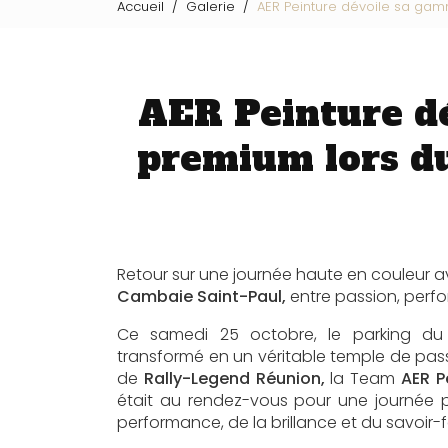
Accueil
Galerie
AER Peinture dévoile sa ga
AER Peinture d
premium lors d
Retour sur une journée haute en couleur 
Cambaie Saint-Paul,
entre passion, perfo
Ce samedi 25 octobre, le parking du L
transformé en un véritable temple de pas
de
Rally-Legend Réunion,
la Team
AER P
était au rendez-vous pour une journée p
performance, de la brillance et du savoir-f