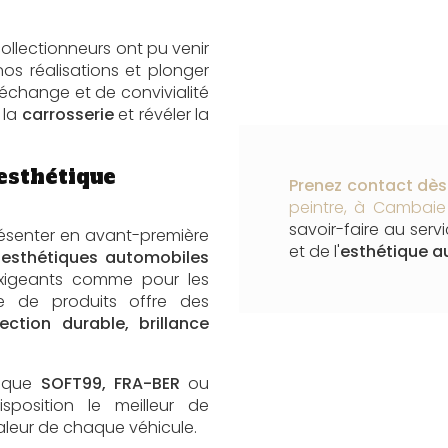
ollectionneurs ont pu venir
os réalisations et plonger
change et de convivialité
 la
carrosserie
et révéler la
esthétique
Prenez contact dès 
peintre, à Cambaie
savoir-faire au serv
résenter en avant-première
et de l'
esthétique a
esthétiques automobiles
xigeants comme pour les
ne de produits offre des
tion durable, brillance
s que
SOFT99, FRA-BER
ou
position le meilleur de
 valeur de chaque véhicule.