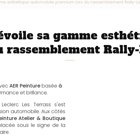
mme esthétique automobile premium lors du rassemblement Rally-
évoile sa gamme esthét
u rassemblement Rally
avec
AER Peinture
basée
à
rmance et brillance.
eclerc Les Terrass s'est
sion automobile. Aux côtés
einture Atelier & Boutique
lacée sous le signe de la
aire.